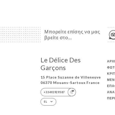
Μπορείτε επίσης να μας
βρείτε στο...
Le Délice Des
ΑΡΧ
Garçons
ΦΩΤ
ΚΡΙ
15 Place Suzanne de Villeneuve
ΜΕΝ
06370 Mouans-Sartoux France
ΕΠΑ
ΑΝΑ
+33492929587
ΠΕΡ
EL