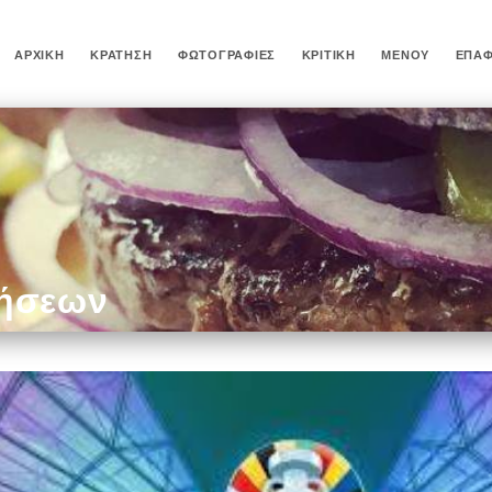
ΑΡΧΙΚΉ
ΚΡΆΤΗΣΗ
ΦΩΤΟΓΡΑΦΊΕΣ
ΚΡΙΤΙΚΉ
ΜΕΝΟΎ
ΕΠΑ
δήσεων