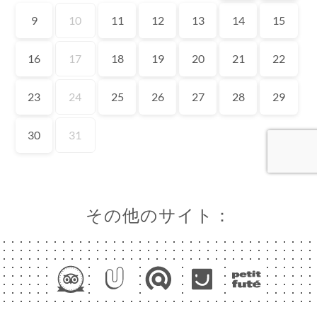
約
ャ
リ
ビ
ー
ニ
ー
絡
その他のサイト：