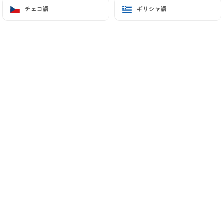
チェコ語
チェコ語
ギリシャ語
ギリシャ語
メニュー
JA
/
ホーム
予約
予約