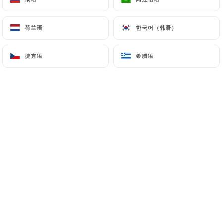
荷兰语
荷兰语
한국어（韩语）
한국어（韩语）
Thierry B. 已评分
T
5/5
捷克语
捷克语
希腊语
希腊语
Équipe pro et très agréable. Cadre
magnifique Hamburgers excellents.
15/05/2026
•
11:25
Cathy P. 已评分
C
5/5
Service efficace et sympa. Les hamburgers
sont excellents
05/09/2025
•
05:25
Patrick L. 已评分
P
4/5