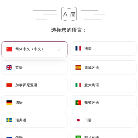
菜单
ZH
选择您的语言：
选择您的语言：
法语
法语
简体中文（中文）
简体中文（中文）
/
主页
评价
评价
英语
英语
西班牙语
西班牙语
加泰罗尼亚语
加泰罗尼亚语
意大利语
意大利语
德语
德语
葡萄牙语
葡萄牙语
200 Uniiti 评论
4.4 / 5
瑞典语
瑞典语
日语
日语
评论已核实，100% 真实。
俄语
俄语
阿拉伯语
阿拉伯语