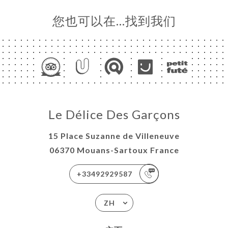
您也可以在…找到我们
Le Délice Des Garçons
15 Place Suzanne de Villeneuve
06370 Mouans-Sartoux France
+33492929587
ZH