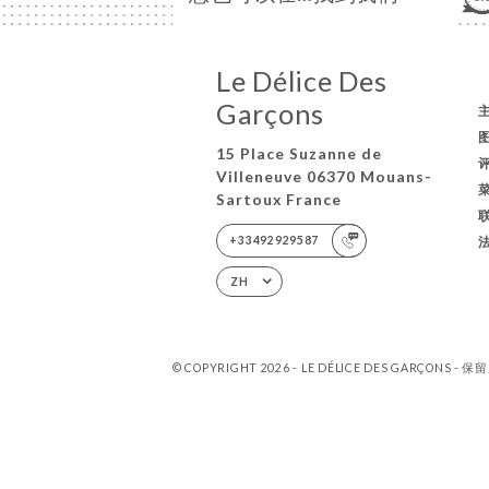
Le Délice Des
Garçons
15 Place Suzanne de
Villeneuve 06370 Mouans-
Sartoux France
+33492929587
ZH
© COPYRIGHT 2026 - LE DÉLICE DES GARÇONS -